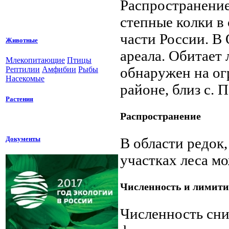
Распространение
степные колки в
части России. В
Животные
ареала. Обитает 
Млекопитающие
Птицы
обнаружен на ог
Рептилии
Амфибии
Рыбы
Насекомые
районе, близ с. 
Растения
Распространение
Документы
В области редок
участках леса м
Численность и лимит
Численность сн