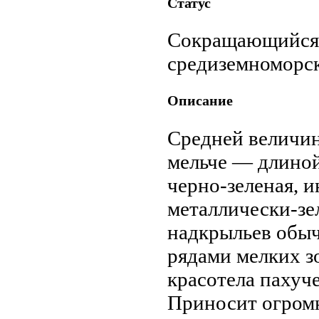
Статус
Сокращающийся 
средиземноморск
Описание
Средней величин
мельче — длиной
черно-зеленая, и
металлически-зе
надкрыльев обыч
рядами мелких з
красотела пахуч
Приносит огромн