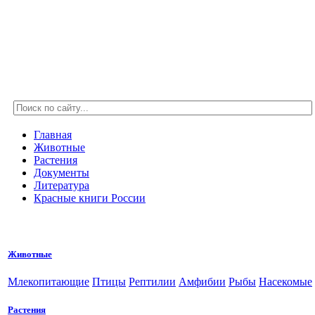
Главная
Животные
Растения
Документы
Литература
Красные книги России
Животные
Млекопитающие
Птицы
Рептилии
Амфибии
Рыбы
Насекомые
Растения