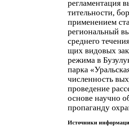
регламента­ция в
тительности, бор
применением ста
региональный вы
среднего тече­н
щих видовых зак
режима в Бузулу
парка «Уральс­ка
численность вых
проведение расс
основе научно о
пропаганду охра
Источники информац