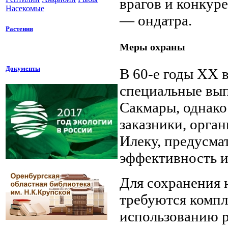
врагов и конкуре
Насекомые
— ондатра.
Растения
Меры охраны
Документы
В 60-е годы XX 
специальные вы­
Сакмары, однако
заказники, орган
Илеку, предусма
эффективность и
Для сохранения 
требуются комп
использованию р