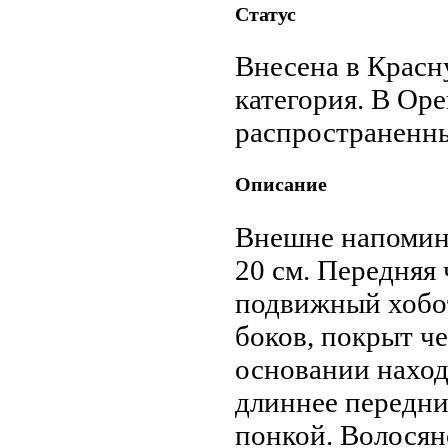
Статус
Внесена в Красн
категория. В Оре
распространенны
Описание
Внешне напомина
20 см. Передняя
подвиж­ный хобот
боков, покрыт ч
основании наход
длиннее пере­дн
понкой. Волосян