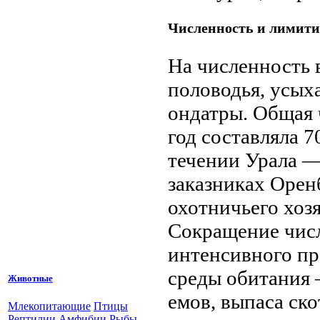
Численность и лимит
На численность 
половодья, усых
ондатры. Общая ч
год составляла 7
течении Урала — 
заказниках Орен
охотничьего хозя
Сокращение числ
интенсивного пр
среды обита­ния
Животные
емов, выпаса ско
Млекопитающие
Птицы
Рептилии
Амфибии
Рыбы