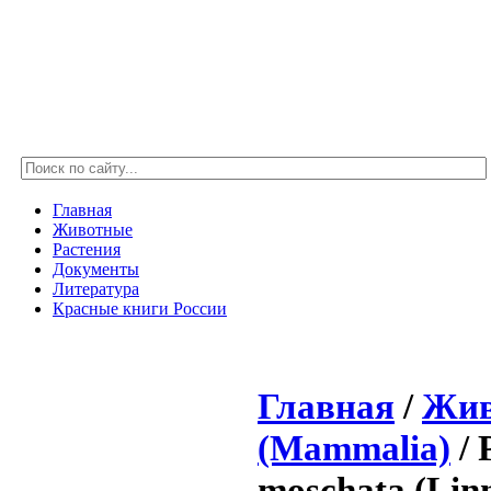
Главная
Животные
Растения
Документы
Литература
Красные книги России
Главная
/
Жив
(Mammalia)
/ 
moschata (Linn