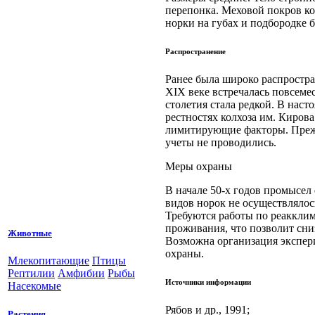
перепонка. Меховой покров кор
норки на губах и подбородке б
Распространение
Ранее была широко рас­простр
XIX веке встречалась по­всеме
столетия стала редкой. В нас
рестностях колхоза им. Кирова
лимитирующие факторы. Прежд
уче­ты не проводились.
Меры охраны
В начале 50-х годов промы­сел
ви­дов норок не осуществляло
Требуются работы по реакклим
проживания, что позволит сни
Животные
Возможна организация экспери
охраны.
Млекопитающие
Птицы
Рептилии
Амфибии
Рыбы
Источники информации
Насекомые
Рябов и др., 1991;
Растения