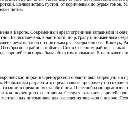
откий, шелковистый, гус­той, от коричневых до бурых тонов. Уш
елые пятна.
анена в Европе. Современный ареал ог­раничен западными и се
стно . Была отмечена, в частности, по р.Уралу и пойменным озе
тоящее время найдена по притокам р.Сакмары близ сел Кашкук, Р
 Октябрьского района, пойме р. Сок в Северном районе, а так­же
е европейская норка была объектом промысла. В настоящее вре
 европейской норки в Оренбургской обла­сти был запрещен. На п
сь. Необходимо разработать и реализовать про­грамму по сохран
атизации в прежние места обитания. Целесообразно орга­низова
зить конкуренцию с ее стороны. Следует включить европейскую н
менталь­ных питомников для разведения зверьков в неволе. Необ