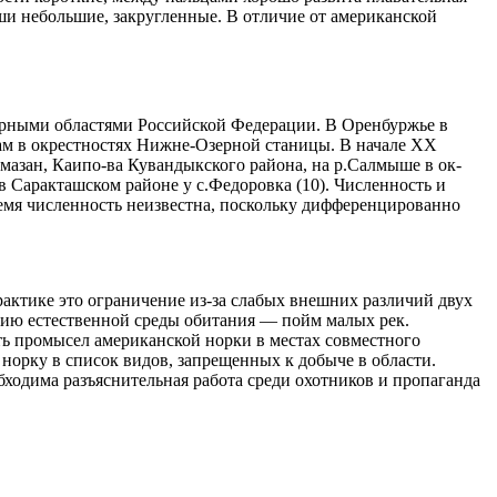
и не­большие, закругленные. В отличие от амери­канской
верными областями Российской Федерации. В Оренбуржье в
рам в окрестнос­тях Нижне-Озерной станицы. В начале XX
амазан, Каипо-ва Кувандыкского района, на р.Салмыше в ок­
 в Саракташском районе у с.Федоровка (10). Численность и
мя численность не­известна, поскольку дифференцированно
рактике это ограниче­ние из-за слабых внешних различий двух
ению естественной среды обитания — пойм малых рек.
ть промысел американской норки в ме­стах совместного
орку в список видов, запрещенных к добыче в облас­ти.
ходима разъяснительная ра­бота среди охотников и пропаганда