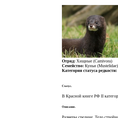
Отряд:
Хищные (Camivora)
Семейство:
Куньи (Mustelidae)
Категория статуса редкости:
Статус.
В Красной книге РФ II катего
Описание.
Размеры средние. Тело стройно