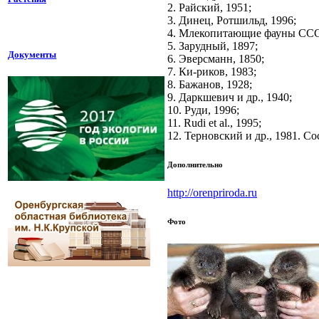
2. Райский, 1951;
3. Динец, Ротшильд, 1996;
4. Млекопитающие фауны СССР
5. Зарудный, 1897;
Документы
6. Эверсманн, 1850;
7. Ки-риков, 1983;
8. Бажанов, 1928;
9. Даркшевич и др., 1940;
10. Руди, 1996;
11. Rudi et al., 1995;
12. Терновский и др., 1981. С
Дополнительно
http://orenpriroda.ru
Фото