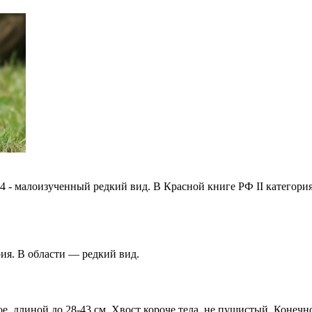
4 - малоизученный редкий вид. В Красной книге РФ II категория
рия. В области — редкий вид.
е, длиной до 28-43 см. Хвост короче тела, не пу­шистый. Конечн