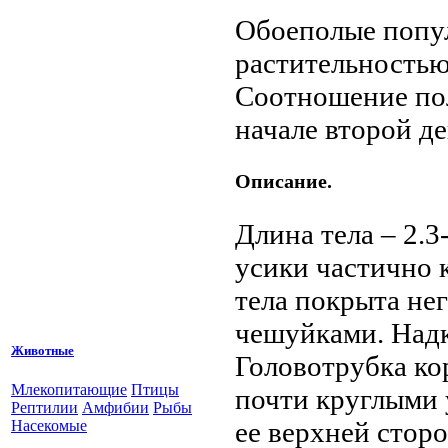
Обоеполые попул
растительностью
Соотношение по
начале второй де
Описание.
Длина тела – 2.3
усики частично 
тела покрыта н
чешуйками. Над
Животные
Головотрубка ко
Млекопитающие
Птицы
почти круглыми
Рептилии
Амфибии
Рыбы
ее верхней стор
Насекомые