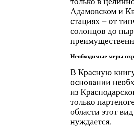
только в целинно
Адамовском и Кв
стациях – от ти
солонцов до пыр
преимущественно
Необходимые меры ох
В Красную книгу
основании необ
из Краснодарско
только партеног
области этот ви
нуждается.