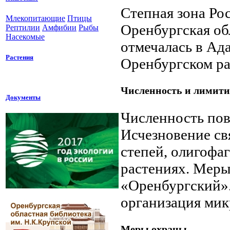
Степная зона Рос
Млекопитающие
Птицы
Оренбургская обл
Рептилии
Амфибии
Рыбы
Насекомые
отмечалась в Ада
Растения
Оренбургском ра
Численность и лимит
Документы
Численность пов
Исчезновение св
степей, олигофа
растениях. Меры
«Оренбургский».
организация мик
Меры охраны