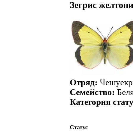
Зегрис желтони
Отряд:
Чешуекр
Семейство:
Бел
Категория стат
Статус