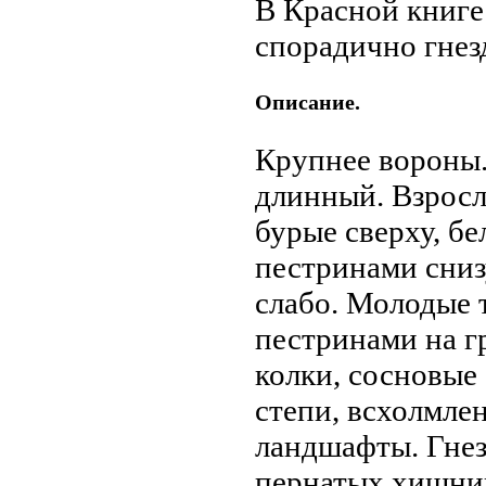
В Красной книге 
спорадично гнез
Описание.
Крупнее вороны.
длинный. Взрос
бурые сверху, б
пестринами сниз
слабо. Молодые 
пестринами на г
колки, сосновые
степи, всхолмле
ландшафты. Гнез
пернатых хищник