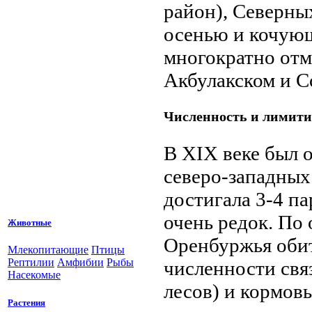
район), Северн
осенью и кочующ
многократно отм
Акбулакском и С
Численность и лимит
В XIX веке был 
северо-западных
достигала 3-4 па
очень редок. По
Животные
Оренбуржья обит
Млекопитающие
Птицы
Рептилии
Амфибии
Рыбы
численности свя
Насекомые
лесов) и кормов
Растения