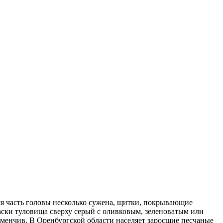
яя часть головы несколько сужена, щитки, покрывающие
раски туловища сверху серый с оливковым, зеленоватым или
изменчив. В Оренбургской области населяет заросшие песчаные