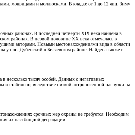
ами, мокрицами и моллюсками. В кладке от 1 до 12 яиц. Зиму
точных районах. В последней четверти XIX века найдена в
кском районах. В первой половине XX века отмечалась в
ыдущими авторами. Новыми местонахождениями вида в области
ла у пос. Дубенский в Беляевском районе. Найдена также в
 в несколько тысяч особей. Данных о негативных
но стабильно, вследствие низкой антропогенной нагрузки на
стонахождениях срочных мер охраны не требуется. Необходим
ния их пастбищной деградации.