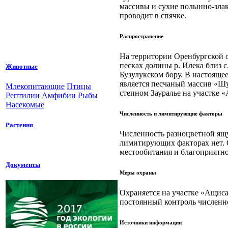
массивы и сухие полынно-злак
проводит в спячке.
Распространение
На территории Оренбургской о
песках долины р. Илека близ с
Животные
Бузулукском бору. В настояще
является песчаный массив «Шу
Млекопитающие
Птицы
степном Зауралье на участке 
Рептилии
Амфибии
Рыбы
Насекомые
Численность и лимитирующие факторы
Растения
Численность разноцветной ящу
лимитирующих факторах нет. С
местообитания и благоприятн
Документы
Меры охраны
Охраняется на участке «Ащиса
постоянный контроль численн
Источники информации