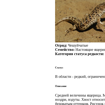
Отряд:
Чешуйчатые
Семейство:
Настоящие ящери
Категория статуса редкости:
Статус
В области - редкий, ограниче
Описание
Средней величины ящерица. Ма
ноздри, вздуты. Хвост относи
буроватым оттенком. Рисунок 