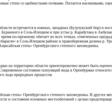
овые степи со щебнисты­ми почвами. Питается насекомыми, паук
бласти встречается в южных, западных (Бузулукский бор) и вос
. Буранного в Соль-Илецком и при устье р. Карабутака в Акбула
е время по-прежнему обитает во всех точках, отмеченных пред
барагач» в Соль-Илецком районе и правобережная долина р. Ура
«Ащисайская степь» Оренбургского степного заповедника.
рки на территории области ориентировочно может быть оценена
овременное состояние популяций вида в Оренбуржье относитель
ого хода природных процессов
йская степь» Оренбургского степного заповедника. В других ме
ости и состояния основных местообитаний с целью предотвраще