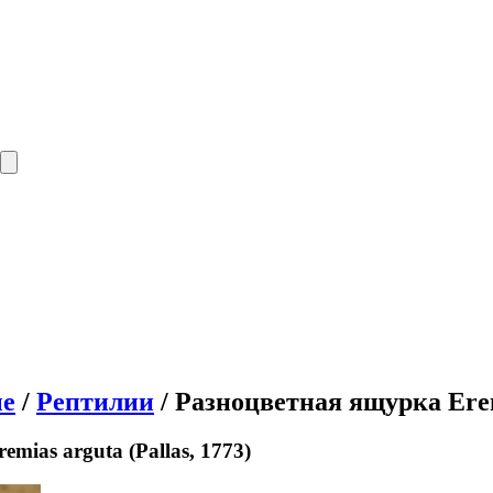
е
/
Рептилии
/ Разноцветная ящурка Eremi
mias arguta (Pallas, 1773)