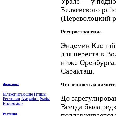
Урале — у подно
Беляевского рай
(Переволоцкий р
Распространение
Эндемик Каспийс
для нереста в Во
ниже Оренбурга, 
Саракташ.
Численность и лимит
Животные
Млекопитающие
Птицы
До зарегулирова
Рептилии
Амфибии
Рыбы
Насекомые
Всегда была ред
поддерживается
Растения