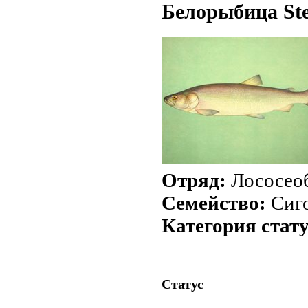
Белорыбица Sten
Отряд:
Лососео
Семейство:
Сиг
Категория стат
Статус