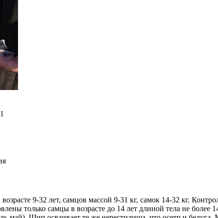
1
ия
озрасте 9-32 лет, самцов массой 9-31 кг, самок 14-32 кг. Конт
лены только самцы в возрасте до 14 лет длиной тела не более 1
ь-май). Шип осваивает те же нерестилища, что осетр и белуга. М