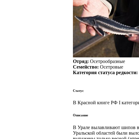
Отряд:
Осетрообразные
Семейство:
Осетровые
Категория статуса редкости:
Статус
В Красной книге РФ I категор
Описание
В Урале вылавливают шипов в в
Уральской областей были вылов
выражены только весной (апрел