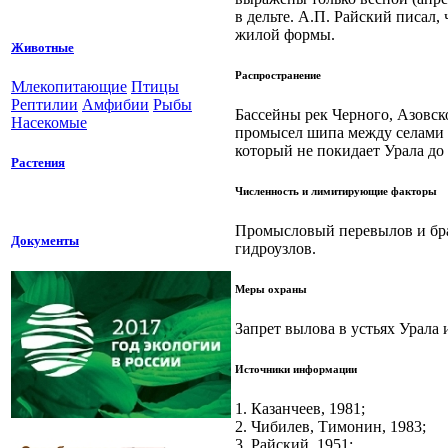
в дельте. А.П. Райский писал
жилой формы.
Животные
Распространение
Млекопитающие
Птицы
Рептилии
Амфибии
Рыбы
Бассейны рек Черного, Азовско
Насекомые
промысел шипа между селами Б
который не покидает Урала до
Растения
Численность и лимитирующие факторы
Промысловый перевылов и бра
Документы
гидроузлов.
Меры охраны
Запрет вылова в устьях Урала
Источники информации
1. Казанчеев, 1981;
2. Чибилев, Тимонин, 1983;
3. Райский, 1951;