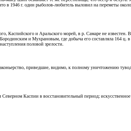
, что в 1946 г. один рыболов-любитель выловил на переметы око
го, Каспийского и Аральского морей, в р. Самаре не известен. 
ородинским и Мухрановым, где добыча его составляла 164 ц. в 
 наступления половой зрелости.
коньерство, приведшие, видимо, к полному уничтожению тувод
 и Северном Каспии в восстановительный период; искусственное