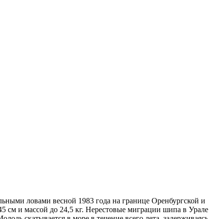
рольными ловами весной 1983 года на границе Оренбургской и
45 см и массой до 24,5 кг. Нерестовые миграции шипа в Урале
олодь скатывается в море в течение всего лета, задерживаясь